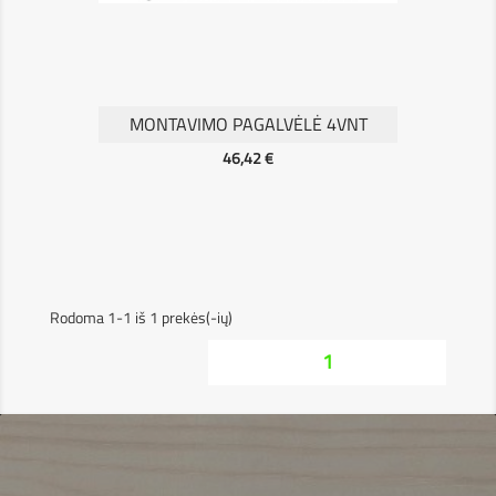
MONTAVIMO PAGALVĖLĖ 4VNT
Kaina
46,42 €
Rodoma 1-1 iš 1 prekės(-ių)
1