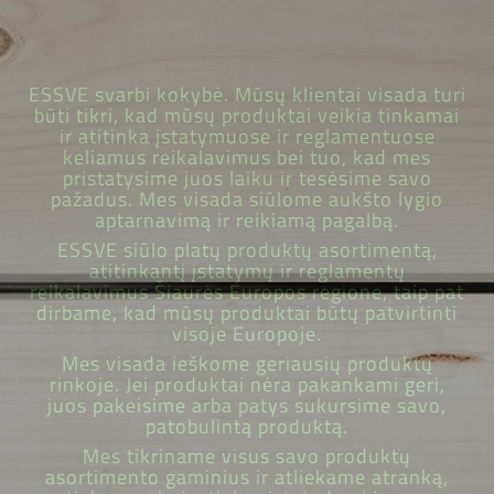
ESSVE svarbi kokybė. Mūsų klientai visada turi
būti tikri, kad mūsų produktai veikia tinkamai
ir atitinka įstatymuose ir reglamentuose
keliamus reikalavimus bei tuo, kad mes
pristatysime juos laiku ir tesėsime savo
pažadus. Mes visada siūlome aukšto lygio
aptarnavimą ir reikiamą pagalbą.
ESSVE siūlo platų produktų asortimentą,
atitinkantį įstatymų ir reglamentų
reikalavimus Šiaurės Europos regione, taip pat
dirbame, kad mūsų produktai būtų patvirtinti
visoje Europoje.
Mes visada ieškome geriausių produktų
rinkoje. Jei produktai nėra pakankami geri,
juos pakeisime arba patys sukursime savo,
patobulintą produktą.
Mes tikriname visus savo produktų
asortimento gaminius ir atliekame atranką,