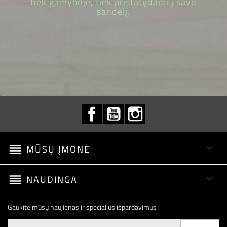
tiek gamyboje, tiek pristatydami į savo
sandėlį.
Facebook
YouTube
Instagram
reorder
MŪSŲ ĮMONĖ

reorder
NAUDINGA

Gaukite mūsų naujienas ir specialius išpardavimus