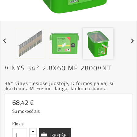


VINYS 34° 2.8X60 MF 2800VNT
34° vinys tiesiose juostoje, D formos galva, su
įkartomis. M-Fusion danga, lauko darbams.
68,42 €
Su mokesčiais
Kiekis
Į KREPŠELĮ