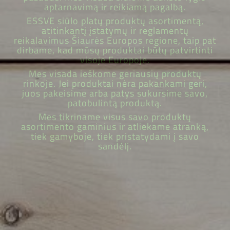
aptarnavimą ir reikiamą pagalbą.
ESSVE siūlo platų produktų asortimentą,
atitinkantį įstatymų ir reglamentų
reikalavimus Šiaurės Europos regione, taip pat
dirbame, kad mūsų produktai būtų patvirtinti
visoje Europoje.
Mes visada ieškome geriausių produktų
rinkoje. Jei produktai nėra pakankami geri,
juos pakeisime arba patys sukursime savo,
patobulintą produktą.
Mes tikriname visus savo produktų
asortimento gaminius ir atliekame atranką,
tiek gamyboje, tiek pristatydami į savo
sandėlį.