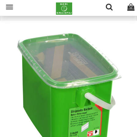

(0)