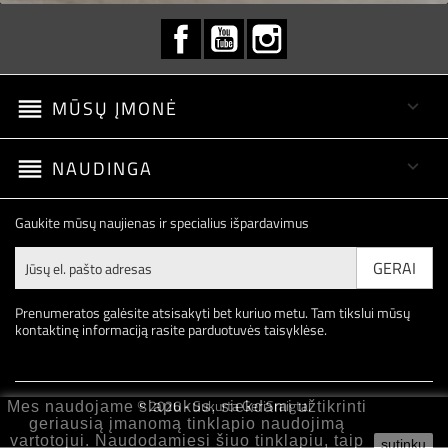
Facebook
YouTube
Instagram
reorder
MŪSŲ ĮMONĖ

reorder
NAUDINGA

Gaukite mūsų naujienas ir specialius išpardavimus
Prenumeratos galėsite atsisakyti bet kuriuo metu. Tam tikslui mūsų
kontaktinę informaciją rasite parduotuvės taisyklėse.
© 2026 - Sukurta GeriSraigtai
Mes naudojame slapukus, siekdami užtikrinti
geriausią įmanomą tinklapio naudojimą
vartotojui. Naudodamiesi šiuo tinklapiu, taip
sutinku