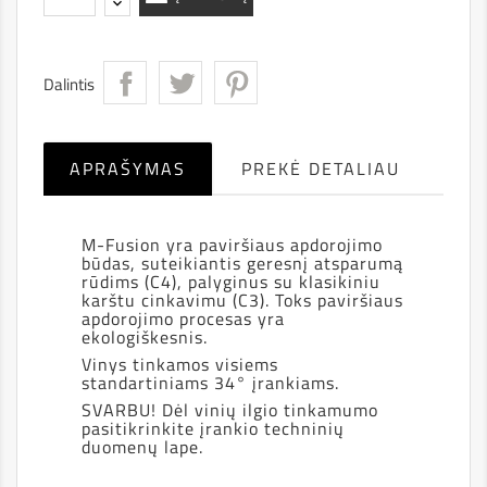
Dalintis
APRAŠYMAS
PREKĖ DETALIAU
M-Fusion yra paviršiaus apdorojimo
būdas, suteikiantis geresnį atsparumą
rūdims (C4), palyginus su klasikiniu
karštu cinkavimu (C3). Toks paviršiaus
apdorojimo procesas yra
ekologiškesnis.
Vinys tinkamos visiems
standartiniams 34° įrankiams.
SVARBU! Dėl vinių ilgio tinkamumo
pasitikrinkite įrankio techninių
duomenų lape.