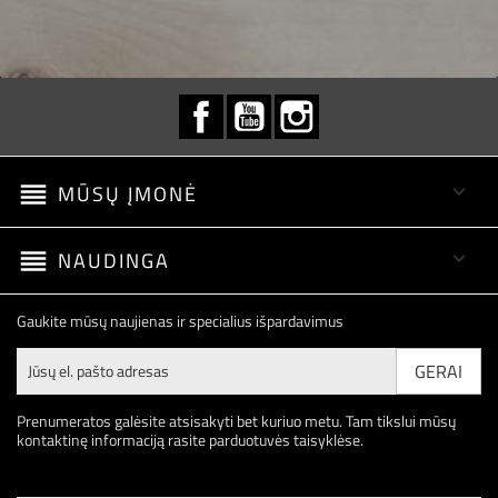
Facebook
YouTube
Instagram
reorder
MŪSŲ ĮMONĖ

reorder
NAUDINGA

Gaukite mūsų naujienas ir specialius išpardavimus
Prenumeratos galėsite atsisakyti bet kuriuo metu. Tam tikslui mūsų
kontaktinę informaciją rasite parduotuvės taisyklėse.