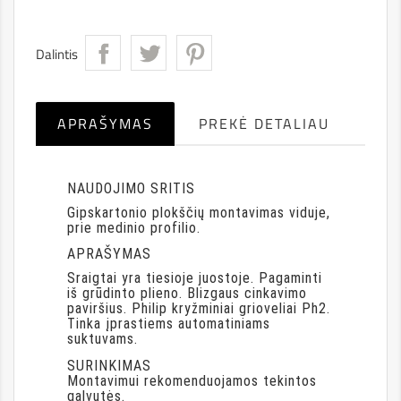
Dalintis
APRAŠYMAS
PREKĖ DETALIAU
NAUDOJIMO SRITIS
Gipskartonio plokščių montavimas viduje,
prie medinio profilio.
APRAŠYMAS
Sraigtai yra tiesioje juostoje. Pagaminti
iš grūdinto plieno. Blizgaus cinkavimo
paviršius. Philip kryžminiai grioveliai Ph2.
Tinka įprastiems automatiniams
suktuvams.
SURINKIMAS
Montavimui rekomenduojamos tekintos
galvutės.