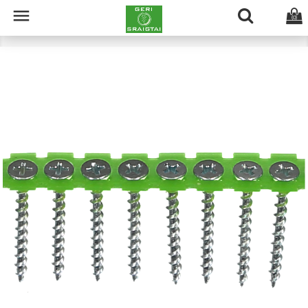

(0)