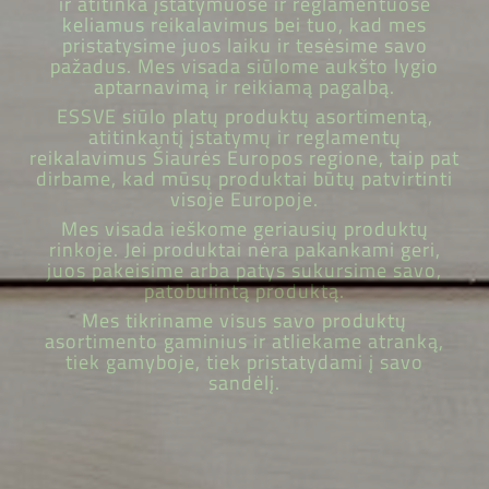
ir atitinka įstatymuose ir reglamentuose
keliamus reikalavimus bei tuo, kad mes
pristatysime juos laiku ir tesėsime savo
pažadus. Mes visada siūlome aukšto lygio
aptarnavimą ir reikiamą pagalbą.
ESSVE siūlo platų produktų asortimentą,
atitinkantį įstatymų ir reglamentų
reikalavimus Šiaurės Europos regione, taip pat
dirbame, kad mūsų produktai būtų patvirtinti
visoje Europoje.
Mes visada ieškome geriausių produktų
rinkoje. Jei produktai nėra pakankami geri,
juos pakeisime arba patys sukursime savo,
patobulintą produktą.
Mes tikriname visus savo produktų
asortimento gaminius ir atliekame atranką,
tiek gamyboje, tiek pristatydami į savo
sandėlį.