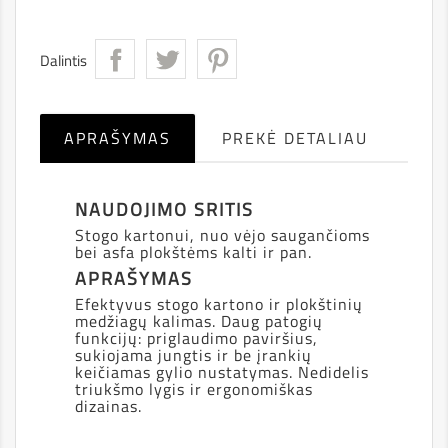
Dalintis
APRAŠYMAS
PREKĖ DETALIAU
NAUDOJIMO SRITIS
Stogo kartonui, nuo vėjo saugančioms
bei asfa plokštėms kalti ir pan.
APRAŠYMAS
Efektyvus stogo kartono ir plokštinių
medžiagų kalimas. Daug patogių
funkcijų: priglaudimo paviršius,
sukiojama jungtis ir be įrankių
keičiamas gylio nustatymas. Nedidelis
triukšmo lygis ir ergonomiškas
dizainas.