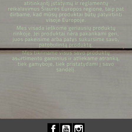
atitinkantį įstatymų ir reglamentų
reikalavimus Šiaurės Europos regione, taip pat
dirbame, kad mūsų produktai būtų patvirtinti
visoje Europoje.
Mes visada ieškome geriausių produktų
rinkoje. Jei produktai nėra pakankami geri,
juos pakeisime arba patys sukursime savo,
patobulintą produktą.
Mes tikriname visus savo produktų
asortimento gaminius ir atliekame atranką,
tiek gamyboje, tiek pristatydami į savo
sandėlį.
Facebook
YouTube
Instagram