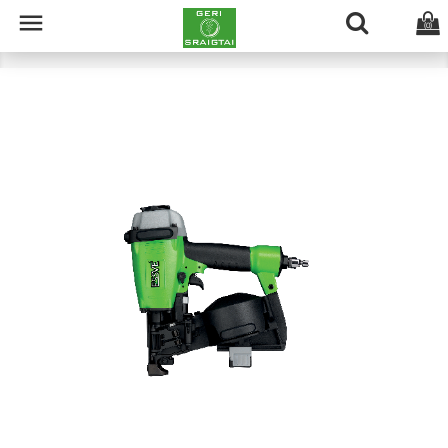

(0)