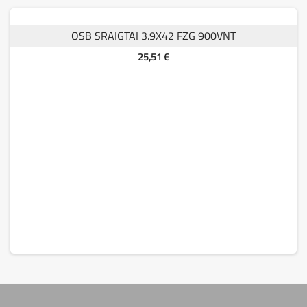
OSB SRAIGTAI 3.9X42 FZG 900VNT
Kaina
25,51 €