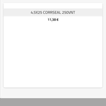
4.5X25 CORRSEAL 250VNT
Kaina
11,38 €