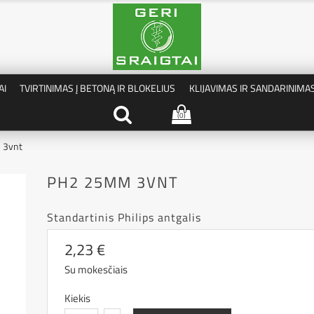
AI
TVIRTINIMAS Į BETONĄ IR BLOKELIUS
KLIJAVIMAS IR SANDARINIMA
(0)
 3vnt
PH2 25MM 3VNT
Standartinis Philips antgalis
2,23 €
Su mokesčiais
Kiekis