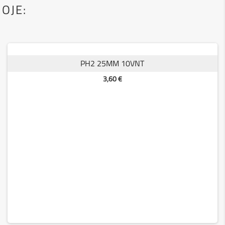
OJE:
ANTGALIŲ LAIKIKLIS 60MM
Kaina
5,95 €
PH2 25MM 10VNT
Kaina
3,60 €