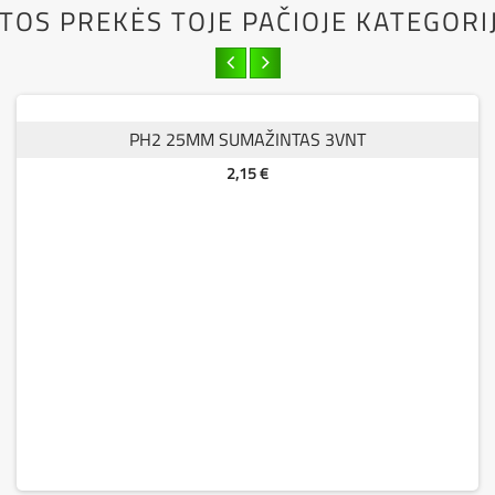
ITOS PREKĖS TOJE PAČIOJE KATEGORIJ
LAIKIKLIS GREITO IŠĖMIMO 60MM
Kaina
12,63 €
PH2 25MM SUMAŽINTAS 3VNT
Kaina
2,15 €