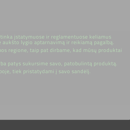
atitinka įstatymuose ir reglamentuose keliamus
 aukšto lygio aptarnavimą ir reikiamą pagalbą.
pos regione, taip pat dirbame, kad mūsų produktai
rba patys sukursime savo, patobulintą produktą.
je, tiek pristatydami į savo sandėlį.