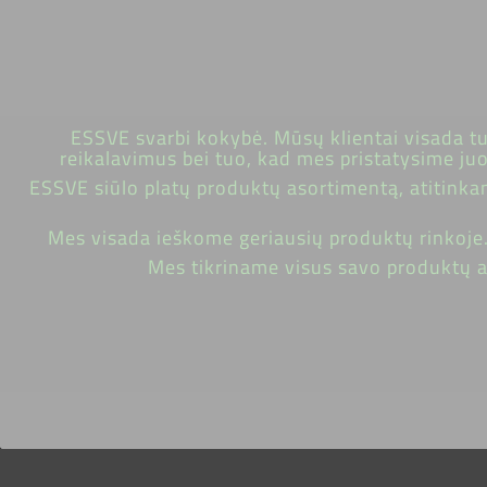
ESSVE svarbi kokybė. Mūsų klientai visada tur
reikalavimus bei tuo, kad mes pristatysime ju
ESSVE siūlo platų produktų asortimentą, atitinka
Mes visada ieškome geriausių produktų rinkoje.
Mes tikriname visus savo produktų as