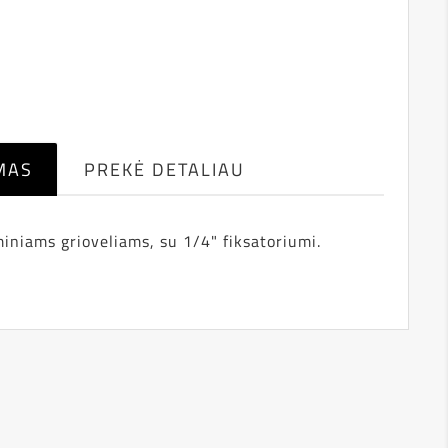
MAS
PREKĖ DETALIAU
žminiams grioveliams, su 1/4" fiksatoriumi.