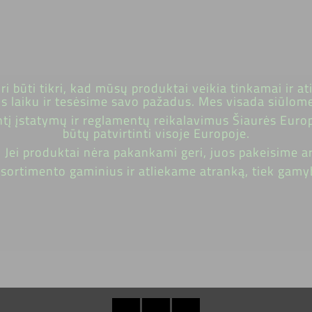
i būti tikri, kad mūsų produktai veikia tinkamai ir 
os laiku ir tesėsime savo pažadus. Mes visada siūlome
ntį įstatymų ir reglamentų reikalavimus Šiaurės Euro
būtų patvirtinti visoje Europoje.
 Jei produktai nėra pakankami geri, juos pakeisime a
ortimento gaminius ir atliekame atranką, tiek gamybo
Facebook
YouTube
Instagram