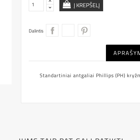
Į KREPŠELĮ
Dalintis
APRAŠY
Standartiniai antgaliai Phillips (PH) kry