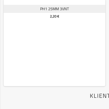
PH1 25MM 3VNT
Kaina
2,20 €
KLIENT