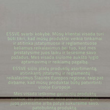
ESSVE svarbi kokybė. Mūsų klientai visada turi
būti tikri, kad mūsų produktai veikia tinkamai
ir atitinka įstatymuose ir reglamentuose
keliamus reikalavimus bei tuo, kad mes
pristatysime juos laiku ir tesėsime savo
pažadus. Mes visada siūlome aukšto lygio
aptarnavimą ir reikiamą pagalbą.
ESSVE siūlo platų produktų asortimentą,
atitinkantį įstatymų ir reglamentų
reikalavimus Šiaurės Europos regione, taip pat
dirbame, kad mūsų produktai būtų patvirtinti
visoje Europoje.
Mes visada ieškome geriausių produktų
rinkoje. Jei produktai nėra pakankami geri,
juos pakeisime arba patys sukursime savo,
patobulintą produktą.