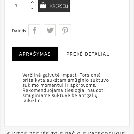
Į KREPŠELĮ
Dalintis
APRAŠYMAS
PREKĖ DETALIAU
Veržlinė galvutė Impact (Torsions),
pritaikyta aukštam smūginio suktuvo
sukimo momentui ir apkrovoms.
Rekomenduojama tiesiogiai naudoti
smūginiame suktuve be antgalių
laikiklio.
6 KITOS PREKĖS TOJE PAČIOJE KATEGORIJOJE: