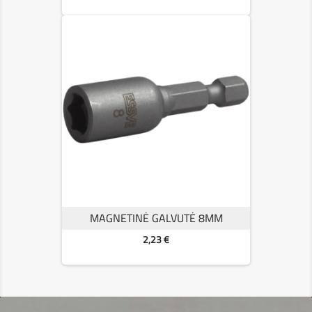
MAGNETINĖ GALVUTĖ 8MM
Kaina
2,23 €