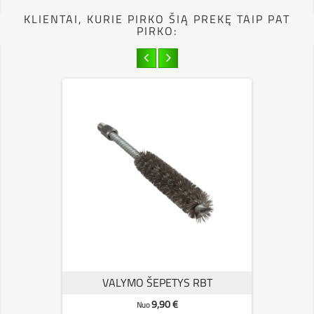
KLIENTAI, KURIE PIRKO ŠIĄ PREKĘ TAIP PAT
PIRKO:
VALYMO ŠEPETYS RBT
Kaina
9,90 €
Nuo