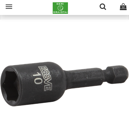

(0)