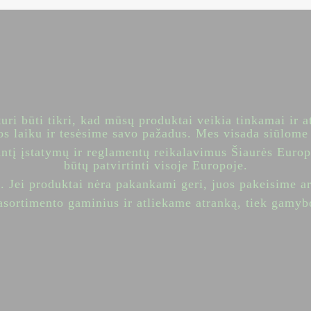
ri būti tikri, kad mūsų produktai veikia tinkamai ir a
os laiku ir tesėsime savo pažadus. Mes visada siūlome
antį įstatymų ir reglamentų reikalavimus Šiaurės Europ
būtų patvirtinti visoje Europoje.
. Jei produktai nėra pakankami geri, juos pakeisime ar
sortimento gaminius ir atliekame atranką, tiek gamyboj