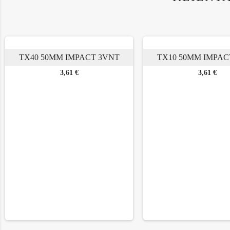
TX40 50MM IMPACT 3VNT
TX10 50MM IMPAC
Kaina
Kaina
3,61 €
3,61 €