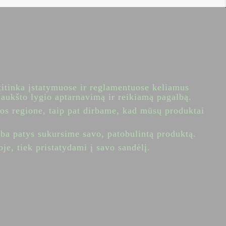
titinka įstatymuose ir reglamentuose keliamus
 aukšto lygio aptarnavimą ir reikiamą pagalbą.
os regione, taip pat dirbame, kad mūsų produktai
ba patys sukursime savo, patobulintą produktą.
e, tiek pristatydami į savo sandėlį.