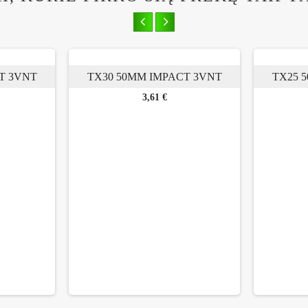
T 3VNT
TX30 50MM IMPACT 3VNT
TX25 
Kaina
3,61 €