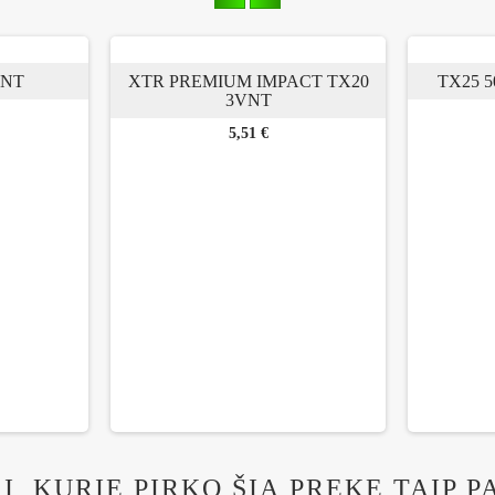
VNT
XTR PREMIUM IMPACT TX20
TX25 
3VNT
Kaina
5,51 €
I, KURIE PIRKO ŠIĄ PREKĘ TAIP P