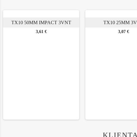
TX10 50MM IMPACT 3VNT
TX10 25MM 3
Kaina
Kaina
3,61 €
3,07 €
KLIENTA