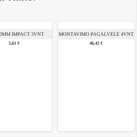
50MM IMPACT 3VNT
MONTAVIMO PAGALVĖLĖ 4VNT
Kaina
Kaina
3,61 €
46,42 €