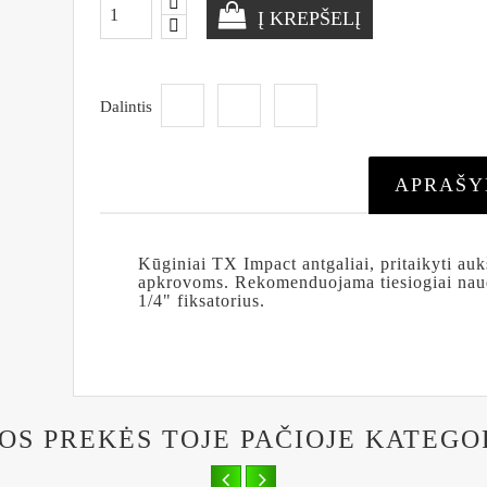
Į KREPŠELĮ
Dalintis
APRAŠ
Kūginiai TX Impact antgaliai, pritaikyti a
apkrovoms. Rekomenduojama tiesiogiai naudo
1/4" fiksatorius.
TOS PREKĖS TOJE PAČIOJE KATEGO