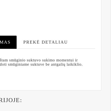
YMAS
PREKĖ DETALIAU
ukštam smūginio suktuvo sukimo momentui ir
ti smūginiame suktuve be antgalių laikiklio.
RIJOJE: