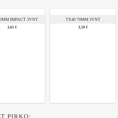
50MM IMPACT 3VNT
TX40 70MM 3VNT
Kaina
Kaina
3,61 €
3,59 €
AT PIRKO: