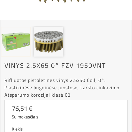
VINYS 2.5X65 0° FZV 1950VNT
Rifliuotos pistoletinės vinys 2,5x50 Coil, 0°.
Plastikinėse būgninėse juostose, karšto cinkavimo.
Atsparumo korozijai klasė C3
76,51 €
Su mokesčiais
Kiekis