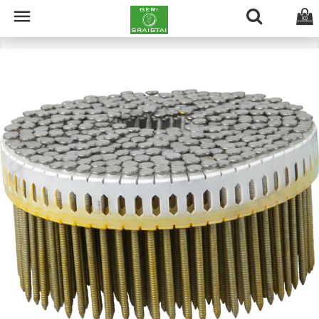

(0)