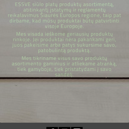
ESSVE siūlo platų produktų asortimentą,
atitinkantį įstatymų ir reglamentų
reikalavimus Šiaurės Europos regione, taip pat
dirbame, kad mūsų produktai būtų patvirtinti
visoje Europoje.
Mes visada ieškome geriausių produktų
rinkoje. Jei produktai nėra pakankami geri,
juos pakeisime arba patys sukursime savo,
patobulintą produktą.
Mes tikriname visus savo produktų
asortimento gaminius ir atliekame atranką,
tiek gamyboje, tiek pristatydami į savo
sandėlį.