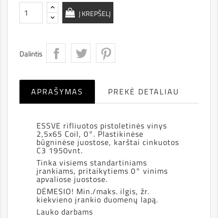
Į KREPŠELĮ
Dalintis
APRAŠYMAS
PREKĖ DETALIAU
ESSVE rifliuotos pistoletinės vinys
2,5x65 Coil, 0°. Plastikinėse
būgninėse juostose, karštai cinkuotos
C3 1950vnt.
Tinka visiems standartiniams
įrankiams, pritaikytiems 0° vinims
apvaliose juostose.
DĖMESIO! Min./maks. ilgis, žr.
kiekvieno įrankio duomenų lapą.
Lauko darbams