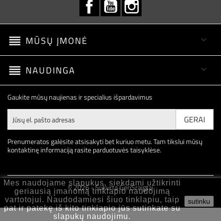
Facebook
YouTube
Instagram
reorder
MŪSŲ ĮMONĖ

reorder
NAUDINGA

Gaukite mūsų naujienas ir specialius išpardavimus
Prenumeratos galėsite atsisakyti bet kuriuo metu. Tam tikslui mūsų
kontaktinę informaciją rasite parduotuvės taisyklėse.
Mes naudojame slapukus, siekdami užtikrinti
© 2026 - Sukurta GeriSraigtai
geriausią įmanomą tinklapio naudojimą
vartotojui. Naudodamiesi šiuo tinklapiu, taip
sutinku
pat ir patekę iš kito tinklapio jūs sutinkate su
slapukų naudojimu.