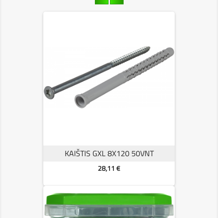
KAIŠTIS GXL 8X120 50VNT
Kaina
28,11 €