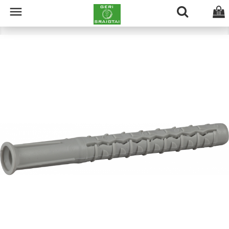

(0)