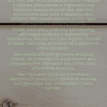
būti tikri, kad mūsų produktai veikia tinkamai
ir atitinka įstatymuose ir reglamentuose
keliamus reikalavimus bei tuo, kad mes
pristatysime juos laiku ir tesėsime savo
pažadus. Mes visada siūlome aukšto lygio
aptarnavimą ir reikiamą pagalbą.
ESSVE siūlo platų produktų asortimentą,
atitinkantį įstatymų ir reglamentų
reikalavimus Šiaurės Europos regione, taip pat
dirbame, kad mūsų produktai būtų patvirtinti
visoje Europoje.
Mes visada ieškome geriausių produktų
rinkoje. Jei produktai nėra pakankami geri,
juos pakeisime arba patys sukursime savo,
patobulintą produktą.
Mes tikriname visus savo produktų
asortimento gaminius ir atliekame atranką,
tiek gamyboje, tiek pristatydami į savo
sandėlį.