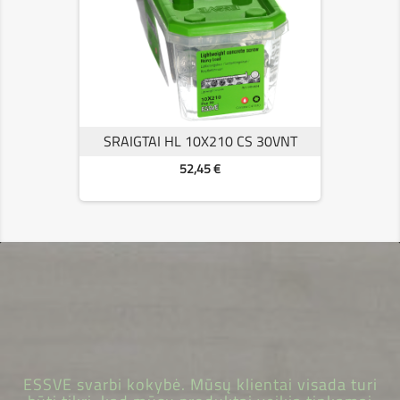
SRAIGTAI HL 10X210 CS 30VNT
Kaina
52,45 €
ESSVE svarbi kokybė. Mūsų klientai visada turi