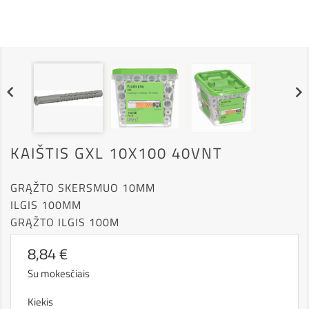


KAIŠTIS GXL 10X100 40VNT
GRĄŽTO SKERSMUO
 10
MM
ILGIS 100MM
GRĄŽTO ILGIS
 100
M
8,84 €
Su mokesčiais
Kiekis