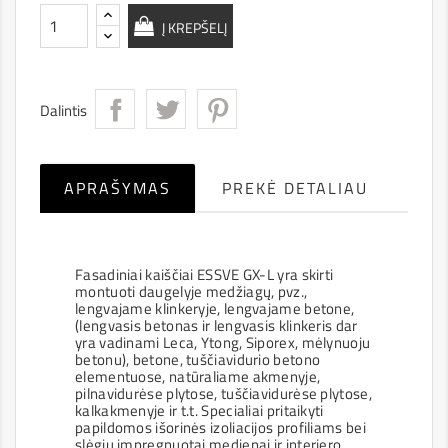
Į KREPŠELĮ
Dalintis
APRAŠYMAS
PREKĖ DETALIAU
Fasadiniai kaiščiai ESSVE GX-L yra skirti
montuoti daugelyje medžiagų, pvz.,
lengvajame klinkeryje, lengvajame betone,
(lengvasis betonas ir lengvasis klinkeris dar
yra vadinami Leca, Ytong, Siporex, mėlynuoju
betonu), betone, tuščiavidurio betono
elementuose, natūraliame akmenyje,
pilnavidurėse plytose, tuščiavidurėse plytose,
kalkakmenyje ir t.t. Specialiai pritaikyti
papildomos išorinės izoliacijos profiliams bei
slėgiu impregnuotai medienai ir interjero