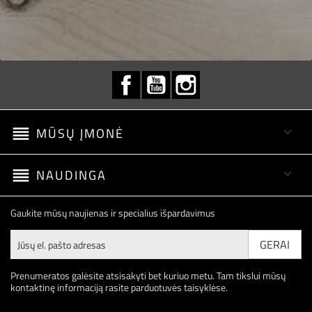
Facebook
YouTube
Instagram
reorder
MŪSŲ ĮMONĖ

reorder
NAUDINGA

Gaukite mūsų naujienas ir specialius išpardavimus
Prenumeratos galėsite atsisakyti bet kuriuo metu. Tam tikslui mūsų
kontaktinę informaciją rasite parduotuvės taisyklėse.