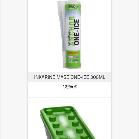
INKARINĖ MASĖ ONE-ICE 300ML
Kaina
12,94 €