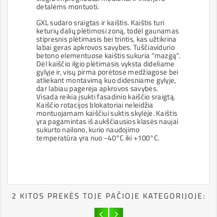
detalėms montuoti.
GXL sudaro sraigtas ir kaištis. Kaištis turi
keturių dalių plėtimosi zoną, todėl gaunamas
stipresnis plėtimasis bei trintis, kas užtikrina
labai geras apkrovos savybes. Tuščiavidurio
betono elementuose kaištis sukuria "mazgą".
Dėl kaiščio ilgio plėtimasis vyksta dideliame
gylyje ir, visų pirma porėtose medžiagose bei
atliekant montavimą kuo didesniame gylyje,
dar labiau pagerėja apkrovos savybės.
Visada reikia įsukti fasadinio kaiščio sraigtą.
Kaiščio rotacijos blokatoriai neleidžia
montuojamam kaiščiui suktis skylėje. Kaištis
yra pagamintas iš aukščiausios klasės naujai
sukurto nailono, kurio naudojimo
temperatūra yra nuo -40°C iki +100°C.
2 KITOS PREKĖS TOJE PAČIOJE KATEGORIJOJE: