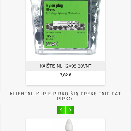
KAIŠTIS NL 12X95 20VNT
Kaina
7,82 €
KLIENTAI, KURIE PIRKO ŠIĄ PREKĘ TAIP PAT
PIRKO: