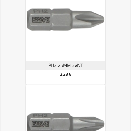
PH2 25MM 3VNT
Kaina
2,23 €