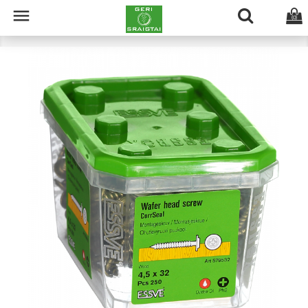

(0)