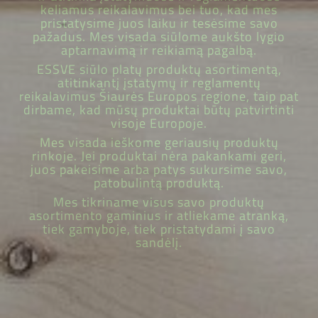
keliamus reikalavimus bei tuo, kad mes
pristatysime juos laiku ir tesėsime savo
pažadus. Mes visada siūlome aukšto lygio
aptarnavimą ir reikiamą pagalbą.
ESSVE siūlo platų produktų asortimentą,
atitinkantį įstatymų ir reglamentų
reikalavimus Šiaurės Europos regione, taip pat
dirbame, kad mūsų produktai būtų patvirtinti
visoje Europoje.
Mes visada ieškome geriausių produktų
rinkoje. Jei produktai nėra pakankami geri,
juos pakeisime arba patys sukursime savo,
patobulintą produktą.
Mes tikriname visus savo produktų
asortimento gaminius ir atliekame atranką,
tiek gamyboje, tiek pristatydami į savo
sandėlį.