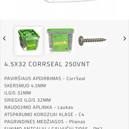


4.5X32 CORRSEAL 250VNT
PAVIRŠIAUS APDIRBIMAS - CorrSeal
SKERSMUO
4.5MM
ILGIS
 32
MM
SRIEGIO ILGIS
 32
MM
NAUDOJIMO APLINKA - Laukas
ATSPARUMO KOROZIJAI KLASĖ - C4
PAGRINDINĖS MEDŽIAGOS - Plienas
SUKIMO ANTGALIŲ / GALVUČIŲ TIPAS - PH2