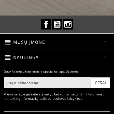
Facebook
YouTube
Instagram
reorder
MŪSŲ ĮMONĖ

reorder
NAUDINGA

Gaukite mūsų naujienas ir specialius išpardavimus
Prenumeratos galėsite atsisakyti bet kuriuo metu. Tam tikslui mūsų
kontaktinę informaciją rasite parduotuvės taisyklėse.