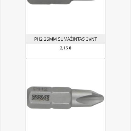
PH2 25MM SUMAŽINTAS 3VNT
Kaina
2,15 €