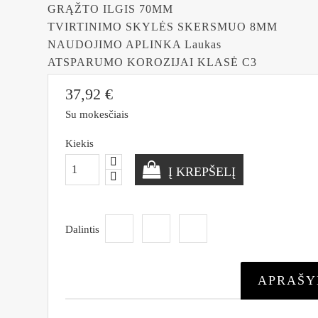
GRĄŽTO ILGIS
 70
MM
TVIRTINIMO SKYLĖS SKERSMUO
 8
MM
NAUDOJIMO APLINKA
 Laukas
ATSPARUMO KOROZIJAI KLASĖ
C3
37,92 €
Su mokesčiais
Kiekis
Į KREPŠELĮ
Dalintis
APRAŠ