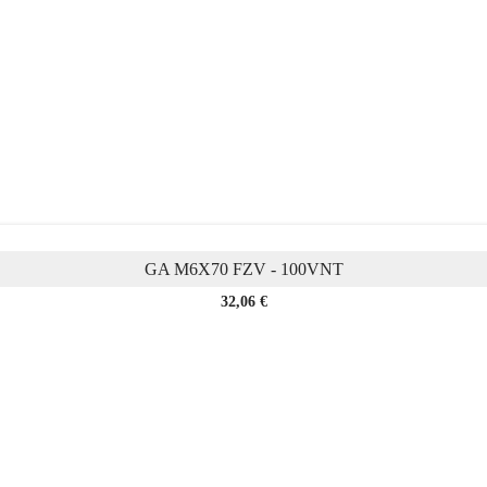
GA M6X70 FZV - 100VNT
Kaina
32,06 €