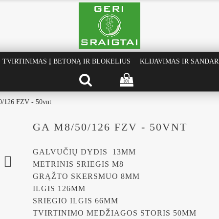
TVIRTINIMAS Į BETONĄ IR BLOKELIUS
KLIJAVIMAS IR SANDA
(0)
/126 FZV - 50vnt
GA M8/50/126 FZV - 50VNT
GALVUČIŲ DYDIS
13MM

METRINIS SRIEGIS
M8
GRĄŽTO SKERSMUO
 8
MM
ILGIS
 126
MM
SRIEGIO ILGIS
 66
MM
TVIRTINIMO MEDŽIAGOS STORIS
 50
MM