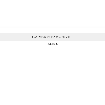
GA M8X75 FZV - 50VNT
Kaina
24,66 €