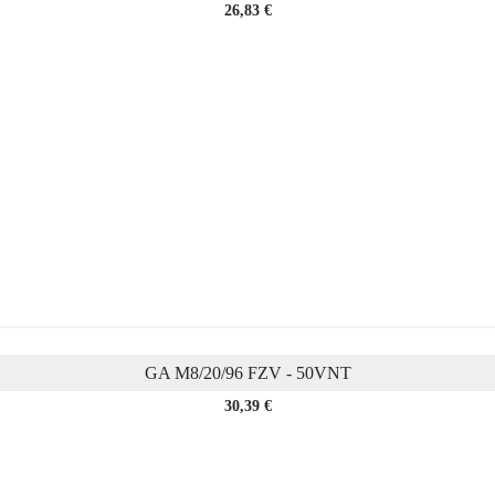
Kaina
26,83 €
GA M8/20/96 FZV - 50VNT
Kaina
30,39 €