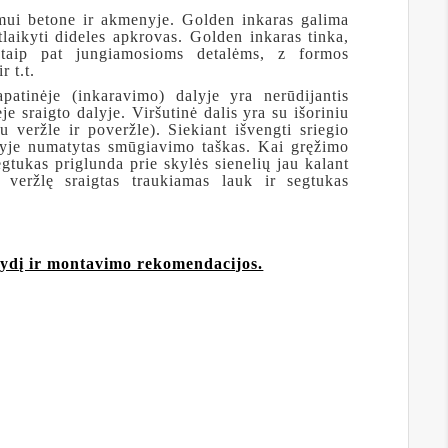
mui betone ir akmenyje. Golden inkaras galima
atlaikyti dideles apkrovas. Golden inkaras tinka,
i, taip pat jungiamosioms detalėms, z formos
r t.t.
patinėje (inkaravimo) dalyje yra nerūdijantis
e sraigto dalyje. Viršutinė dalis yra su išoriniu
u veržle ir poveržle). Siekiant išvengti sriegio
lyje numatytas smūgiavimo taškas. Kai gręžimo
tukas priglunda prie skylės sienelių jau kalant
veržlę sraigtas traukiamas lauk ir segtukas
ydį ir montavimo rekomendacijos.