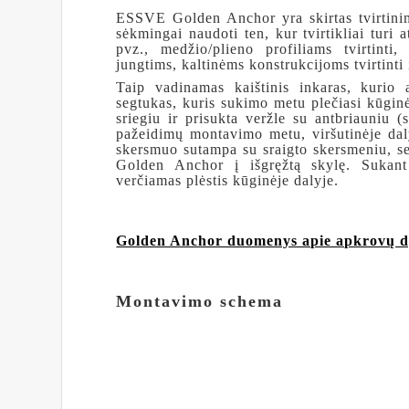
ESSVE Golden Anchor yra skirtas tvirtini
sėkmingai naudoti ten, kur tvirtikliai turi 
pvz., medžio/plieno profiliams tvirtint
jungtims, kaltinėms konstrukcijoms tvirtinti i
Taip vadinamas kaištinis inkaras, kurio a
segtukas, kuris sukimo metu plečiasi kūginėj
sriegiu ir prisukta veržle su antbriauniu (s
pažeidimų montavimo metu, viršutinėje da
skersmuo sutampa su sraigto skersmeniu, seg
Golden Anchor į išgręžtą skylę. Sukant 
verčiamas plėstis kūginėje dalyje.
.
Golden Anchor duomenys apie apkrovų d
.
Montavimo schema