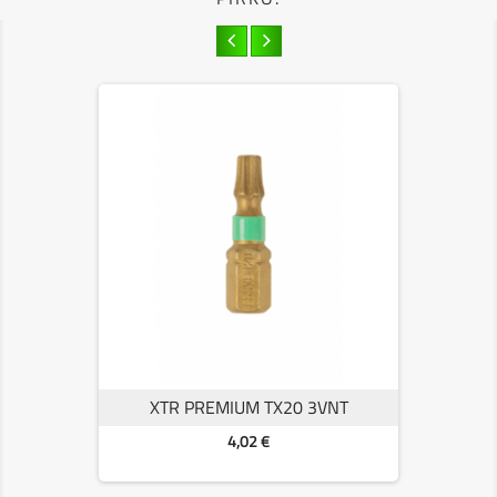
XTR PREMIUM TX20 3VNT
Kaina
4,02 €