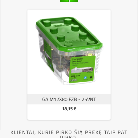
GA M12X80 FZB - 25VNT
Kaina
18,15 €
KLIENTAI, KURIE PIRKO ŠIĄ PREKĘ TAIP PAT
PIRKO: