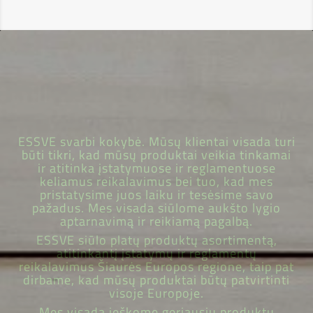
ESSVE svarbi kokybė. Mūsų klientai visada turi
būti tikri, kad mūsų produktai veikia tinkamai
ir atitinka įstatymuose ir reglamentuose
keliamus reikalavimus bei tuo, kad mes
pristatysime juos laiku ir tesėsime savo
pažadus. Mes visada siūlome aukšto lygio
aptarnavimą ir reikiamą pagalbą.
ESSVE siūlo platų produktų asortimentą,
atitinkantį įstatymų ir reglamentų
reikalavimus Šiaurės Europos regione, taip pat
dirbame, kad mūsų produktai būtų patvirtinti
visoje Europoje.
Mes visada ieškome geriausių produktų