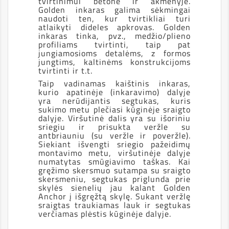
tvirtinimui betone ir akmenyje.
Golden inkaras galima sėkmingai
naudoti ten, kur tvirtikliai turi
atlaikyti dideles apkrovas. Golden
inkaras tinka, pvz., medžio/plieno
profiliams tvirtinti, taip pat
jungiamosioms detalėms, z formos
jungtims, kaltinėms konstrukcijoms
tvirtinti ir t.t.
Taip vadinamas kaištinis inkaras,
kurio apatinėje (inkaravimo) dalyje
yra nerūdijantis segtukas, kuris
sukimo metu plečiasi kūginėje sraigto
dalyje. Viršutinė dalis yra su išoriniu
sriegiu ir prisukta veržle su
antbriauniu (su veržle ir poveržle).
Siekiant išvengti sriegio pažeidimų
montavimo metu, viršutinėje dalyje
numatytas smūgiavimo taškas. Kai
gręžimo skersmuo sutampa su sraigto
skersmeniu, segtukas priglunda prie
skylės sienelių jau kalant Golden
Anchor į išgręžtą skylę. Sukant veržlę
sraigtas traukiamas lauk ir segtukas
verčiamas plėstis kūginėje dalyje.