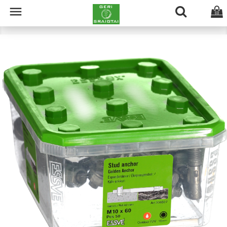

(0)