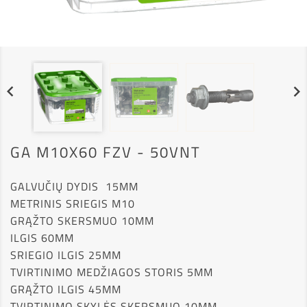


GA M10X60 FZV - 50VNT
GALVUČIŲ DYDIS
15MM
METRINIS SRIEGIS
M10
GRĄŽTO SKERSMUO
 10
MM
ILGIS
 60
MM
SRIEGIO ILGIS
 25
MM
TVIRTINIMO MEDŽIAGOS STORIS
 5
MM
GRĄŽTO ILGIS
 45
MM
TVIRTINIMO SKYLĖS SKERSMUO
 10
MM