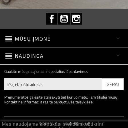
Facebook
YouTube
Instagram
reorder
MŪSŲ ĮMONĖ

reorder
NAUDINGA

Gaukite mūsų naujienas ir specialius išpardavimus
Prenumeratos galėsite atsisakyti bet kuriuo metu. Tam tikslui mūsų
kontaktinę informaciją rasite parduotuvės taisyklėse.
© 2026 - Sukurta GeriSraigtai
Mes naudojame slapukus, siekdami užtikrinti