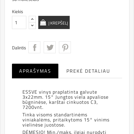
Kiekis
Į KREPŠELĮ
Dalintis
APRAŠYMAS
PREKĖ DETALIAU
ESSVE vinys praplatinta galvute
3x22mm. 15° Jungtos viela apvaliose
būgninėse, karštai cinkuotos C3,
7200vnt.
Tinka visoms standartinėms
viniakalėms, pritaikytoms 15° vinims
vielinėse juostose.
DĖMESIO! Min./maks. ilgiai nurodyti