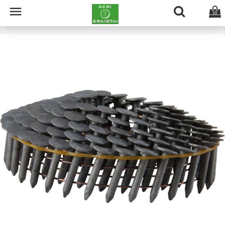

(0)