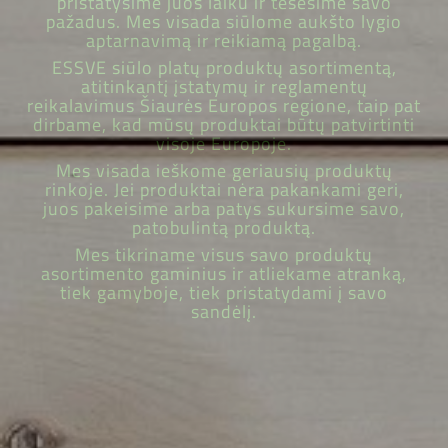
pristatysime juos laiku ir tesėsime savo
pažadus. Mes visada siūlome aukšto lygio
aptarnavimą ir reikiamą pagalbą.
ESSVE siūlo platų produktų asortimentą,
atitinkantį įstatymų ir reglamentų
reikalavimus Šiaurės Europos regione, taip pat
dirbame, kad mūsų produktai būtų patvirtinti
visoje Europoje.
Mes visada ieškome geriausių produktų
rinkoje. Jei produktai nėra pakankami geri,
juos pakeisime arba patys sukursime savo,
patobulintą produktą.
Mes tikriname visus savo produktų
asortimento gaminius ir atliekame atranką,
tiek gamyboje, tiek pristatydami į savo
sandėlį.